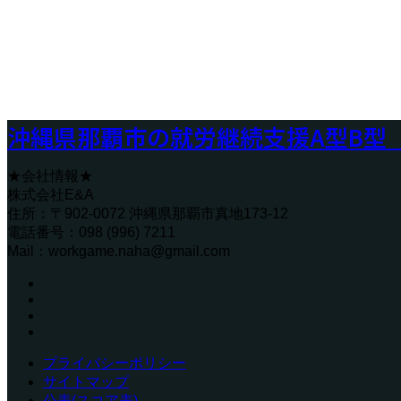
ポケモンカード
沖縄県那覇市の就労継続支援A型B型「W
★会社情報★
株式会社E&A
住所：〒902-0072 沖縄県那覇市真地173-12
電話番号：098 (996) 7211
Mail：workgame.naha@gmail.com
プライバシーポリシー
サイトマップ
公表(スコア表)