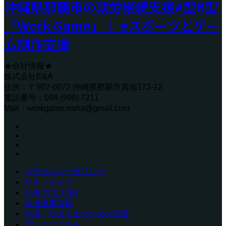
沖縄県那覇市の就労継続支援A型B型
「Work Game」｜ eスポーツとゲー
ム制作支援
★会社情報★
株式会社E&A
住所：〒902-0072 沖縄県那覇市真地173-12
電話番号：098 (996) 7211
Mail：workgame.naha@gmail.com
プライバシーポリシー
サイトマップ
公表(スコア表)
地域連携活動
知識・能力向上のための支援
詳しくはこちら