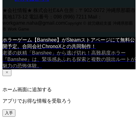
★会社情報★ 株式会社E&A 住所：〒902-0072 沖縄県那覇市
真地173-12 電話番号：098 (996) 7211 Mail：
workgame.naha@gmail.com
Copyright © 就労継続支援 沖縄県那覇
市 Work Game
ホラーゲーム【Banshee】がSteamストアページにて無料公
開予定。合同会社ChronoXとの共同制作！
老婆の妖精「Banshee」から逃げ切れ！高難易度ホラー
『Banshee』は、緊張感あふれる探索と複数の脱出ルートが
魅力の恐怖体験。
ホーム画面に追加する
アプリでお得な情報を受取ろう
入手