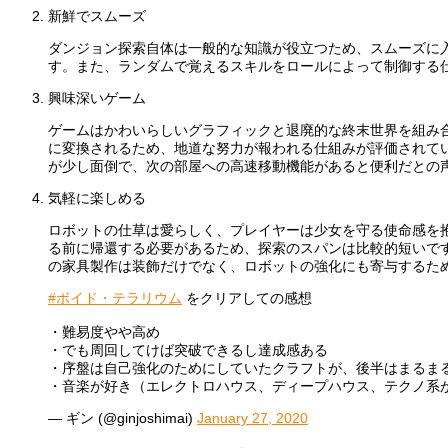
新鮮でスムーズ
ダンジョン探索自体は一般的な知識が役立つため、スムーズに
す。また、ランダムで覚えるスキルをロールによって制御する
興味深いゲーム
ゲームはかわいらしいグラフィックと退廃的な終末世界を組み
に変換されるため、地道な努力が報われる仕組みが評価されて
が少し面倒で、次の部屋への高速移動機能があると便利だとの
気軽に楽しめる
ロボットの仕草は愛らしく、プレイヤーは少女を守る使命感を
る前に帰還する必要があるため、探索のスパンは比較的短いで
の家具製作は装飾だけでなく、ロボットの強化にも寄与するた
#ボイド・テラリウム
をクリアしての感想
・難易度やや高め
・でも周回してけば突破できるし達成感ある
・序盤は自己強化のためにしていたクラフトが、後半はまるま
・音楽が好き（エレクトロハウス、ディープハウス、テクノ系
— ギン (@ginjoshimai)
January 27, 2020