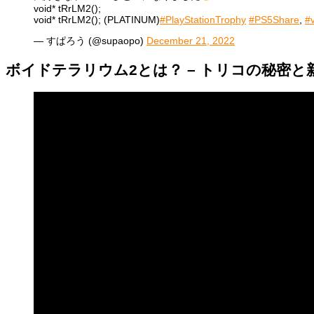
void* tRrLM2();
void* tRrLM2(); (PLATINUM)
#PlayStationTrophy
#PS5Share
,
#
— すぱろう (@supaopo)
December 21, 2022
ボイドテラリウム2とは？ – トリコの秘密と