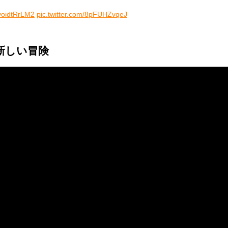
voidtRrLM2
pic.twitter.com/8pFUHZvqeJ
新しい冒険