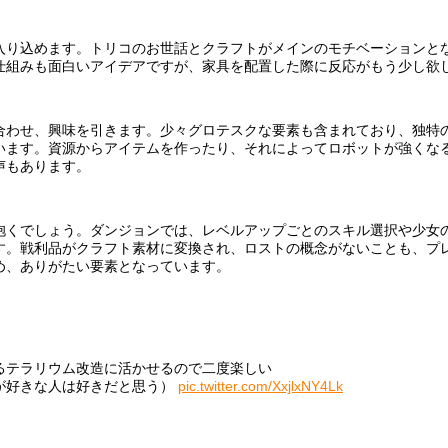
入り込めます。トリコのお世話とクラフトがメインのモチベーションと
仕組みも面白いアイデアですが、家具を配置した際に反応がもう少し欲
合わせ、興味を引きます。少々グロテスクな要素も含まれており、独特
います。資源からアイテムを作ったり、それによってロボットが強くな
声もあります。
抱くでしょう。ダンジョンでは、レベルアップごとのスキル選択や少女
す。戦利品がクラフト素材に変換され、ロストの概念がないことも、プ
め、ありがたい要素となっています。
るテラリウム改造に活かせるので二度楽しい
が好きな人は好きだと思う）
pic.twitter.com/XxjlxNY4Lk