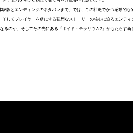
、深く哀愁を帯びた物語で私たちを異世界へと誘います。
ch体験版とエンディングのネタバレまで」では、この壮絶でかつ感動的な
、そしてプレイヤーを虜にする強烈なストーリーの核心に迫るエンディ
ように体験が異なるのか、そしてその先にある『ボイド・テラリウム2』がもたら