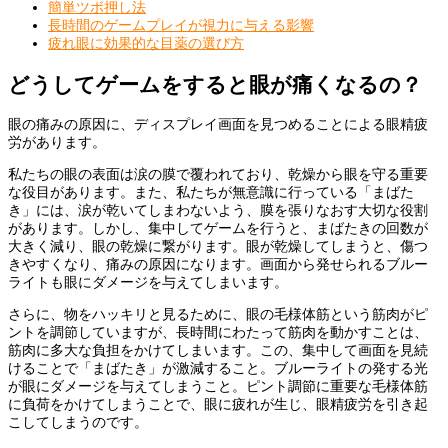
簡単ツボ押し法
長時間のゲームプレイが視力に与える影響
疲れ眼に効果的な目薬の選び方
どうしてゲームをすると眼が痛くなるの？
眼の痛みの原因に、ディスプレイ画面を見つめることによる眼精疲
労があります。
私たちの眼の表面は涙の膜で覆われており、乾燥から眼を守る重要
な役目があります。また、私たちが無意識に行っている「まばた
き」には、涙が乾いてしまわないよう、膜を張りなおす大切な役割
があります。しかし、集中してゲームを行うと、まばたきの回数が
大きく減り、眼の乾燥に繋がります。眼が乾燥してしまうと、傷つ
きやすくなり、痛みの原因になります。画面から発せられるブルー
ライトも眼にダメージを与えてしまいます。
さらに、物をハッキリと見るために、眼の毛様体筋という筋肉がピ
ントを調節していますが、長時間にわたって筋肉を動かすことは、
筋肉に多大な負担をかけてしまいます。この、集中して画面を見続
けることで「まばたき」が激減すること。ブルーライトの発する光
が眼にダメージを与えてしまうこと。ピント調節に重要な毛様体筋
に負荷をかけてしまうことで、眼に疲れが生じ、眼精疲労を引き起
こしてしまうのです。