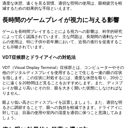
適度な休憩、遠くを見る習慣、適切な照明の使用は、眼精疲労を軽
減するための効果的な手段といえます。
長時間のゲームプレイが視力に与える影響
ゲームを長時間プレイすることによる視力への影響は、科学的研究
によって広く認識されています。主な問題は、長期間の過剰なゲー
ムの使用は、特に子供や若年層において、近視の進行を促進するこ
とも示唆されています。
VDT症候群とドライアイへの対処法
VDT（Visual Display Terminal）症候群とは、コンピューターやその
他のデジタルディスプレイを使用することで生じる一連の眼の症状
を指します。この症状に対処するには、適度な休憩を取り、20分ご
とに遠くを20秒間ほど見ることをおすすめします。また、ディスプ
レイが眼より高いとその分、眼を大きく開いた状態にしなければな
りません。
眼より低い高さにディスプレイを設置しましょう。また、適切な明
るさに調節することで、眼への負担を軽減できます。ドライアイに
対しては、目薬の使用や室内の湿度を適切に保つこと意識してみま
しょう。