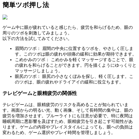
簡単ツボ押し法
ゲーム中に眼が疲れていると感じたら、疲労を和らげるため、眼の
周りのツボを刺激してみましょう。
以下の方法を試してみてください。
眉間のツボ： 眉間の中央に位置するツボを、やさしく圧しま
す。このツボは眼の疲れや頭痛の緩和に効果が期待できます。
こめかみのツボ： こめかみを軽くマッサージすることで、眼
の疲れを和らげることができます。円を描くようにゆっくりと
マッサージしましょう。
眼尻のツボ： 眼尻の小さなくぼみを探し、軽く圧します。こ
のツボは、眼の疲れやドライアイの緩和に役立ちます。
テレビゲームと眼精疲労の関係性
テレビゲームは、眼精疲労のリスクを高めることが知られていま
す。画面からの明るい光、動く画像、そして長時間の集中は、眼の
疲労を増加させます。ブルーライトにも注意が必要で、特に夜間は
睡眠周期に悪影響を及ぼすため、眼精疲労を引き起こす可能性があ
ります。ゲームの内容やプレイスタイルによっても、眼への負担は
変わるため、ゲーム選択やプレイ時間を管理しましょう。