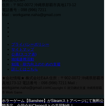
住所：〒902-0072 沖縄県那覇市真地173-12
電話番号：098 (996) 7211
Mail：workgame.naha@gmail.com
プライバシーポリシー
サイトマップ
公表(スコア表)
地域連携活動
知識・能力向上のための支援
詳しくはこちら
★会社情報★ 株式会社E&A 住所：〒902-0072 沖縄県那覇市
真地173-12 電話番号：098 (996) 7211 Mail：
workgame.naha@gmail.com
Copyright © 就労継続支援 沖縄県那覇
市 Work Game
ホラーゲーム【Banshee】がSteamストアページにて無料公
開予定。合同会社ChronoXとの共同制作！