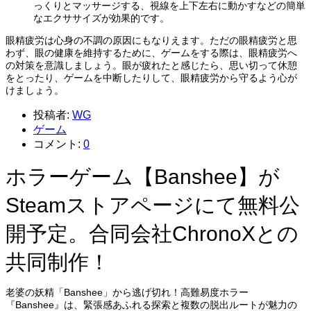
っくりとマッサージする、視線を上下左右に動かすなどの簡単
なエクササイズが効果的です。
眼精疲労は心身の不調の原因にもなりえます。ただの眼精疲労と思
わず、眼の健康を維持するために、ゲームをする際は、眼精疲労へ
の対策を意識しましょう。眼が疲れたと感じたら、思い切って休憩
をとったり、ゲームを中断したりして、眼精疲労から守るよう心が
けましょう。
投稿者:
WG
ゲーム
コメント:
0
ホラーゲーム【Banshee】が
Steamストアページにて無料公
開予定。合同会社ChronoXとの
共同制作！
老婆の妖精「Banshee」から逃げ切れ！高難易度ホラー
『Banshee』は、緊張感あふれる探索と複数の脱出ルートが魅力の