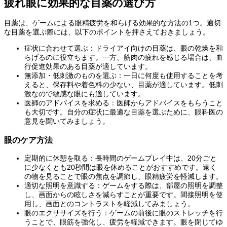
疲れ眼に効果的な目薬の選び方
目薬は、ゲームによる眼精疲労を和らげる効果的な方法の1つ。適切
な目薬を選ぶ際には、以下のポイントを押さえておきましょう。
症状に合わせて選ぶ：ドライアイ向けの目薬は、眼の乾燥を和
らげるのに役立ちます。一方、筋肉の疲れを感じる場合は、血
行促進効果のある目薬が適しています。
無添加・低刺激のものを選ぶ：一日に何度も使用することを考
えると、保存料や着色料の少ない、目薬が適しています。低刺
激なので敏感な眼にも適しています。
医師のアドバイスを求める：医師からアドバイスをもらうこと
も大切です。自分の症状に最適な目薬を選ぶために、眼科医の
意見を聞いてみましょう。
眼のケア方法
定期的に休憩を取る：長時間のゲームプレイ中は、20分ごと
に少なくとも20秒間は眼を休めることがおすすめです。遠く
の物を見ることで眼の焦点を調節し、眼精疲労を軽減します。
適切な照明を意識する：ゲームをする際は、部屋の照明を調整
し、画面からの眩しさを減らすことが重要です。間接照明を使
用し、画面とのコントラストを軽減してみましょう。
眼のエクササイズを行う：ゲームの前後に眼のストレッチを行
うことで、眼筋を強化し、疲労を軽減できます。眼を閉じてゆ