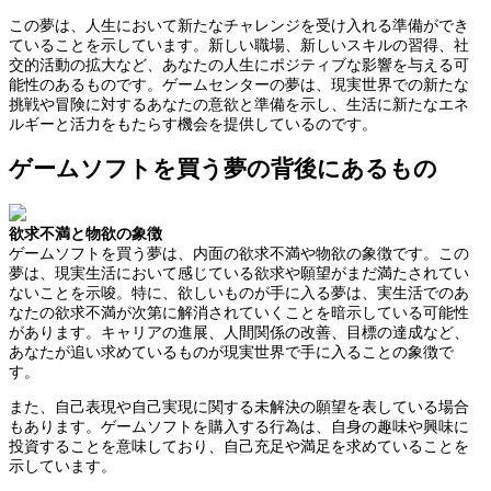
この夢は、人生において新たなチャレンジを受け入れる準備ができ
ていることを示しています。新しい職場、新しいスキルの習得、社
交的活動の拡大など、あなたの人生にポジティブな影響を与える可
能性のあるものです。ゲームセンターの夢は、現実世界での新たな
挑戦や冒険に対するあなたの意欲と準備を示し、生活に新たなエネ
ルギーと活力をもたらす機会を提供しているのです。
ゲームソフトを買う夢の背後にあるもの
欲求不満と物欲の象徴
ゲームソフトを買う夢は、内面の欲求不満や物欲の象徴です。この
夢は、現実生活において感じている欲求や願望がまだ満たされてい
ないことを示唆。特に、欲しいものが手に入る夢は、実生活でのあ
なたの欲求不満が次第に解消されていくことを暗示している可能性
があります。キャリアの進展、人間関係の改善、目標の達成など、
あなたが追い求めているものが現実世界で手に入ることの象徴で
す。
また、自己表現や自己実現に関する未解決の願望を表している場合
もあります。ゲームソフトを購入する行為は、自身の趣味や興味に
投資することを意味しており、自己充足や満足を求めていることを
示しています。