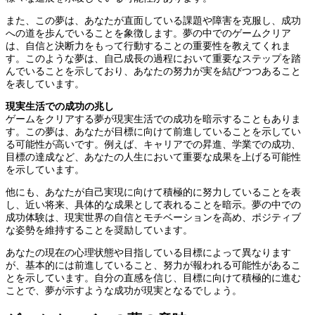
また、この夢は、あなたが直面している課題や障害を克服し、成功
への道を歩んでいることを象徴します。夢の中でのゲームクリア
は、自信と決断力をもって行動することの重要性を教えてくれま
す。このような夢は、自己成長の過程において重要なステップを踏
んでいることを示しており、あなたの努力が実を結びつつあること
を表しています。
現実生活での成功の兆し
ゲームをクリアする夢が現実生活での成功を暗示することもありま
す。この夢は、あなたが目標に向けて前進していることを示してい
る可能性が高いです。例えば、キャリアでの昇進、学業での成功、
目標の達成など、あなたの人生において重要な成果を上げる可能性
を示しています。
他にも、あなたが自己実現に向けて積極的に努力していることを表
し、近い将来、具体的な成果として表れることを暗示。夢の中での
成功体験は、現実世界の自信とモチベーションを高め、ポジティブ
な姿勢を維持することを奨励しています。
あなたの現在の心理状態や目指している目標によって異なります
が、基本的には前進していること、努力が報われる可能性があるこ
とを示しています。自分の直感を信じ、目標に向けて積極的に進む
ことで、夢が示すような成功が現実となるでしょう。