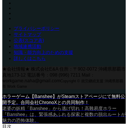
プライバシーポリシー
サイトマップ
公表(スコア表)
地域連携活動
知識・能力向上のための支援
詳しくはこちら
★会社情報★ 株式会社E&A 住所：〒902-0072 沖縄県那覇市
真地173-12 電話番号：098 (996) 7211 Mail：
workgame.naha@gmail.com
Copyright © 就労継続支援 沖縄県那覇
市 Work Game
ホラーゲーム【Banshee】がSteamストアページにて無料公
開予定。合同会社ChronoXとの共同制作！
老婆の妖精「Banshee」から逃げ切れ！高難易度ホラー
『Banshee』は、緊張感あふれる探索と複数の脱出ルートが
魅力の恐怖体験。
目次