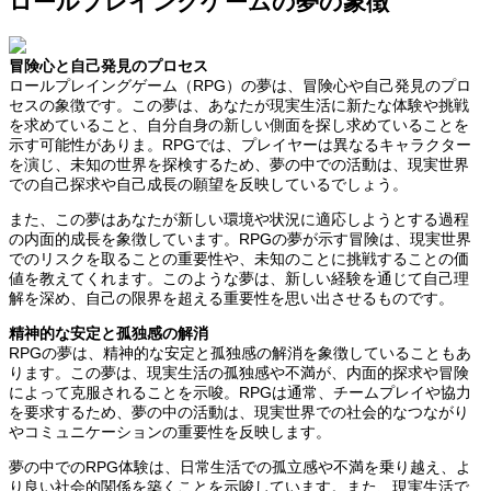
ロールプレイングゲームの夢の象徴
冒険心と自己発見のプロセス
ロールプレイングゲーム（RPG）の夢は、冒険心や自己発見のプロ
セスの象徴です。この夢は、あなたが現実生活に新たな体験や挑戦
を求めていること、自分自身の新しい側面を探し求めていることを
示す可能性がありま。RPGでは、プレイヤーは異なるキャラクター
を演じ、未知の世界を探検するため、夢の中での活動は、現実世界
での自己探求や自己成長の願望を反映しているでしょう。
また、この夢はあなたが新しい環境や状況に適応しようとする過程
の内面的成長を象徴しています。RPGの夢が示す冒険は、現実世界
でのリスクを取ることの重要性や、未知のことに挑戦することの価
値を教えてくれます。このような夢は、新しい経験を通じて自己理
解を深め、自己の限界を超える重要性を思い出させるものです。
精神的な安定と孤独感の解消
RPGの夢は、精神的な安定と孤独感の解消を象徴していることもあ
ります。この夢は、現実生活の孤独感や不満が、内面的探求や冒険
によって克服されることを示唆。RPGは通常、チームプレイや協力
を要求するため、夢の中の活動は、現実世界での社会的なつながり
やコミュニケーションの重要性を反映します。
夢の中でのRPG体験は、日常生活での孤立感や不満を乗り越え、よ
り良い社会的関係を築くことを示唆しています。また、現実生活で