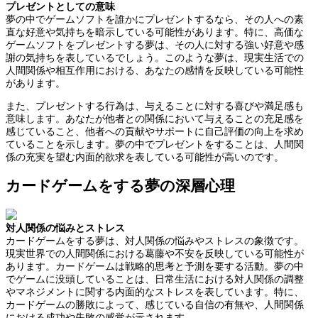
プレゼントとしての意味
夢の中でゲームソフトを誰かにプレゼントするなら、その人への素
直な好意や気持ちを暗示している可能性があります。特に、高価な
ゲームソフトをプレゼントする夢は、その人に対する強い好意や感
謝の気持ちを表しているでしょう。このような夢は、現実生活での
人間関係や相互作用における、あなたの感情を反映している可能性
があります。
また、プレゼントする行為は、与えることに対する喜びや満足感も
意味します。あなたが他者との関係において与えることの充足感を
感じていること、他者への貢献やサポートに自己評価の向上を求め
ていることを示します。夢の中でプレゼントをすることは、人間関
係の充実を望む内面的欲求を表している可能性が高いのです。
カードゲームをする夢の深層心理
対人関係の悩みとストレス
カードゲームをする夢は、対人関係の悩みやストレスの象徴です。
現実世界での人間関係における葛藤や不安を反映している可能性が
あります。カードゲームは戦略的思考と予測を要する活動。夢の中
でゲームに没頭していることは、日常生活における対人関係の調整
やマネジメントに関する内面的なストレスを表しています。特に、
カードゲームの勝敗によって、感じている自信の有無や、人間関係
における成功や失敗の感覚が示されます。