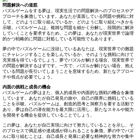
問題解決への道筋
パズルゲームをする夢は、現実生活での問題解決へのプロセスやア
プローチを象徴しています。あなたが直面している問題や挑戦に対
して、どのように取り組んでいるか、どのように取り組むべきかを
示唆。パズルゲームは、複雑な問題を細かく分解し、段階的に解決
していくことを要求するため、この夢は、あなたが現実世界で論理
的かつ戦略的に問題に対処している可能性でもあります。
夢の中でパズルゲームに没頭しているあなたは、現実世界での難題
にチャレンジすることを楽しんでいるか、そのような挑戦に向けて
充実感を得ているでしょう。夢でパズルが解ける場合、現実世界で
の問題が解決するはずです。一方で、パズルが解けない場合、抱え
ている問題が長引いてしまうことを意味するため、新たなアプロー
チや視点が必要でしょう。
内面の挑戦と成長の機会
パズルゲームの夢はまた、個人的成長や内面的な挑戦の機会を象徴
しています。あなたが自己発見の旅や、自己の限界に挑戦している
ことを示唆。パズルゲームは、創造的思考と洞察力を要する活動で
あり、夢は自己の潜在能力を最大限に活用し、新たなスキルや能力
を開発する機会を提供していることでしょう。
この夢は、あなたが自己実現に向けて努力していることを示し、そ
のプロセスで満足感や達成感が得られることを象徴。夢の中でパズ
ルに取り組むことは、自己成長と発展に必要な精神的な努力や集中