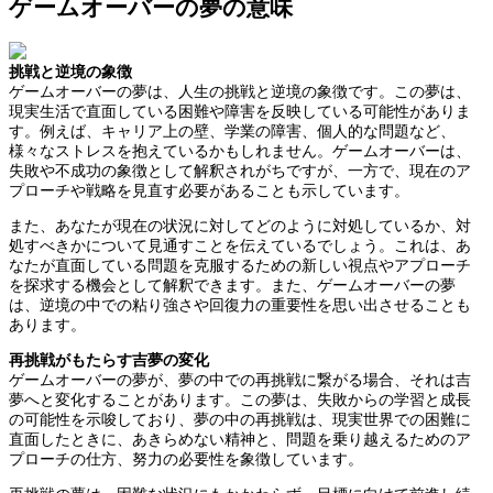
ゲームオーバーの夢の意味
挑戦と逆境の象徴
ゲームオーバーの夢は、人生の挑戦と逆境の象徴です。この夢は、
現実生活で直面している困難や障害を反映している可能性がありま
す。例えば、キャリア上の壁、学業の障害、個人的な問題など、
様々なストレスを抱えているかもしれません。ゲームオーバーは、
失敗や不成功の象徴として解釈されがちですが、一方で、現在のア
プローチや戦略を見直す必要があることも示しています。
また、あなたが現在の状況に対してどのように対処しているか、対
処すべきかについて見通すことを伝えているでしょう。これは、あ
なたが直面している問題を克服するための新しい視点やアプローチ
を探求する機会として解釈できます。また、ゲームオーバーの夢
は、逆境の中での粘り強さや回復力の重要性を思い出させることも
あります。
再挑戦がもたらす吉夢の変化
ゲームオーバーの夢が、夢の中での再挑戦に繋がる場合、それは吉
夢へと変化することがあります。この夢は、失敗からの学習と成長
の可能性を示唆しており、夢の中の再挑戦は、現実世界での困難に
直面したときに、あきらめない精神と、問題を乗り越えるためのア
プローチの仕方、努力の必要性を象徴しています。