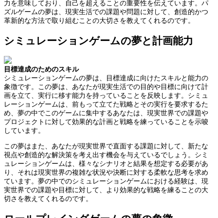
力を意味しており、自己を超えることの重要性を伝えています。パ
ズルゲームの夢は、現実生活での課題や問題に対して、創造的かつ
革新的な方法で取り組むことの大切さを教えてくれるのです。
シミュレーションゲームの夢と計画能力
目標達成のためのスキル
シミュレーションゲームの夢は、目標達成に向けたスキルと能力の
象徴です。この夢は、あなたが現実生活での目的や目標に向けて計
画を立て、実行に移す能力を持っていることを反映します。シミュ
レーションゲームは、前もって立てた戦略とその実行を要求するた
め、夢の中でこのゲームに集中するあなたは、現実世界での課題や
プロジェクトに対して効果的な計画と戦略を練っていることを示唆
しています。
この夢はまた、あなたが現実世界で直面する課題に対して、新たな
視点や創造的な解決策を考え出す機会を与えているでしょう。シミ
ュレーションゲームは、様々なシナリオと結果を想定する必要があ
り、それは現実世界の複雑な状況や決断に対する柔軟な思考を求め
ています。夢の中でのシミュレーションゲームにおける経験は、現
実世界での課題や目標に対して、より効果的な戦略を練ることの大
切さを教えてくれるのです。