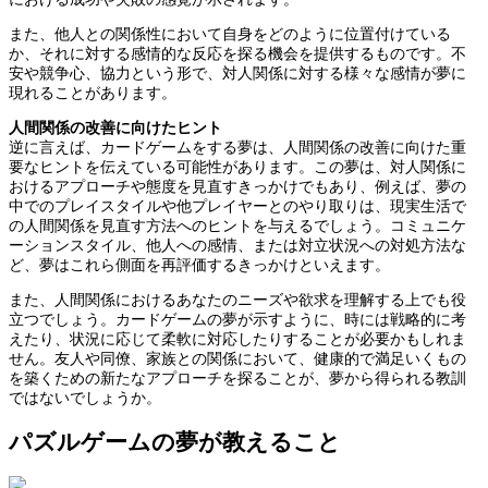
また、他人との関係性において自身をどのように位置付けている
か、それに対する感情的な反応を探る機会を提供するものです。不
安や競争心、協力という形で、対人関係に対する様々な感情が夢に
現れることがあります。
人間関係の改善に向けたヒント
逆に言えば、カードゲームをする夢は、人間関係の改善に向けた重
要なヒントを伝えている可能性があります。この夢は、対人関係に
おけるアプローチや態度を見直すきっかけでもあり、例えば、夢の
中でのプレイスタイルや他プレイヤーとのやり取りは、現実生活で
の人間関係を見直す方法へのヒントを与えるでしょう。コミュニケ
ーションスタイル、他人への感情、または対立状況への対処方法な
ど、夢はこれら側面を再評価するきっかけといえます。
また、人間関係におけるあなたのニーズや欲求を理解する上でも役
立つでしょう。カードゲームの夢が示すように、時には戦略的に考
えたり、状況に応じて柔軟に対応したりすることが必要かもしれま
せん。友人や同僚、家族との関係において、健康的で満足いくもの
を築くための新たなアプローチを探ることが、夢から得られる教訓
ではないでしょうか。
パズルゲームの夢が教えること