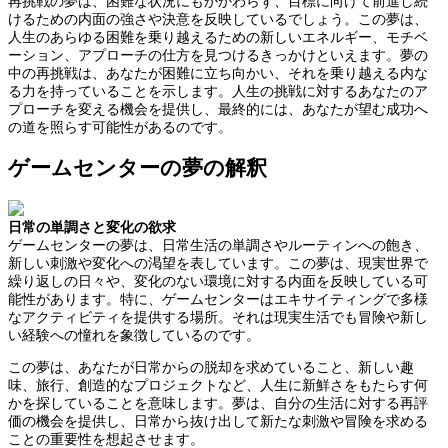
再挑戦の夢は、困難な状況にもかかわらず、目標に向けて前進し続
けるための内面の強さや決意を反映しているでしょう。この夢は、
人生のあらゆる困難を乗り越えるための新しいエネルギー、モチベ
ーション、アプローチの仕方を見つけるきっかけといえます。夢の
中の再挑戦は、あなたが困難に立ち向かい、それを乗り越える内な
る力を持っていることを示します。人生の挑戦に対するあなたのア
プローチを変える機会を提供し、最終的には、あなたが望む成功へ
の道を照らす可能性があるのです。
ゲームセンターの夢の解釈
日常の単調さと変化の欲求
ゲームセンターの夢は、日常生活の単調さやルーティンへの飽き、
新しい刺激や変化への渇望を表しています。この夢は、現実世界で
繰り返しの日々や、変化のない環境に対する内面を反映している可
能性があります。特に、ゲームセンターはエキサイティングで多様
なアクティビティを提供する場所。それは現実生活でも冒険や新し
い経験への憧れを象徴しているのです。
この夢は、あなたが日常からの脱却を求めていること、新しい趣
味、旅行、創造的なプロジェクトなど、人生に新鮮さをもたらす何
かを探していることを意味します。夢は、自分の生活に対する再評
価の機会を提供し、日常から抜け出して新たな刺激や冒険を求める
ことの重要性を想起させます。