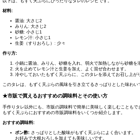
以下は、もずく天ぷらにぴったりなタレのレシピです。
材料:
醤油: 大さじ2
みりん: 大さじ2
砂糖: 小さじ1
レモン汁: 小さじ1
生姜（すりおろし）: 少々
作り方:
小鍋に醤油、みりん、砂糖を入れ、弱火で加熱しながら砂糖を
火を止めてレモン汁と生姜を加え、よく混ぜ合わせます。
冷やしておいたもずく天ぷらに、このタレを添えてお召し上が
このタレは、もずく天ぷらの風味を引き立てるさっぱりとした味わい
★市販で買えるおすすめの調味料とその使い方
手作りタレ以外にも、市販の調味料で簡単に美味しく楽しむこともで
もずく天ぷらにおすすめの市販調味料をいくつか紹介します。
おすすめ調味料:
ポン酢:
さっぱりとした酸味がもずく天ぷらによく合います。
お好みで大根おろしを加えても美味しいです。