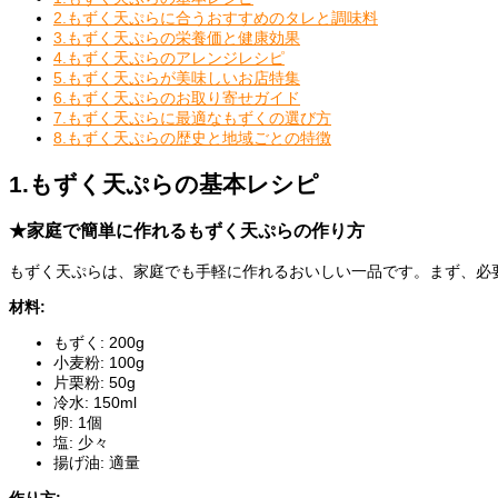
2.もずく天ぷらに合うおすすめのタレと調味料
3.もずく天ぷらの栄養価と健康効果
4.もずく天ぷらのアレンジレシピ
5.もずく天ぷらが美味しいお店特集
6.もずく天ぷらのお取り寄せガイド
7.もずく天ぷらに最適なもずくの選び方
8.もずく天ぷらの歴史と地域ごとの特徴
1.もずく天ぷらの基本レシピ
★家庭で簡単に作れるもずく天ぷらの作り方
もずく天ぷらは、家庭でも手軽に作れるおいしい一品です。まず、必
材料:
もずく: 200g
小麦粉: 100g
片栗粉: 50g
冷水: 150ml
卵: 1個
塩: 少々
揚げ油: 適量
作り方: