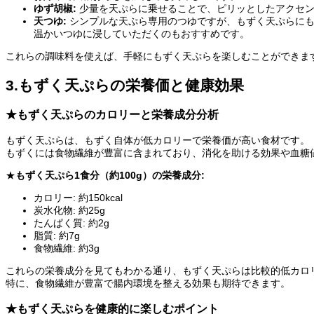
ゆず胡椒:
少量を天ぷらに乗せることで、ピリッとしたアクセン
天つゆ:
シンプルな天ぷら専用のつゆですが、もずく天ぷらに
温かいつゆに浸していただくのもおすすめです。
これらの調味料を使えば、手軽にもずく天ぷらを楽しむことができま
3.もずく天ぷらの栄養価と健康効果
★もずく天ぷらのカロリーと栄養成分分析
もずく天ぷらは、もずく自体が低カロリーで栄養価が高い食材です。
もずくには食物繊維が豊富に含まれており、消化を助ける効果や血糖
★
もずく天ぷら1食分（約100g）の栄養成分:
カロリー: 約150kcal
炭水化物: 約25g
たんぱく質: 約2g
脂質: 約7g
食物繊維: 約3g
これらの栄養成分を見てもわかる通り、もずく天ぷらは比較的低カロ
特に、食物繊維が豊富で腸内環境を整える効果も期待できます。
★もずく天ぷらを健康的に楽しむポイント