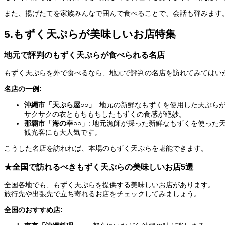
また、揚げたてを家族みんなで囲んで食べることで、会話も弾みます
5.もずく天ぷらが美味しいお店特集
地元で評判のもずく天ぷらが食べられる名店
もずく天ぷらを外で食べるなら、地元で評判の名店を訪れてみてはい
名店の一例:
沖縄市「天ぷら屋○○」
: 地元の新鮮なもずくを使用した天ぷら
サクサクの衣ともちもちしたもずくの食感が絶妙。
那覇市「海の幸○○」
: 地元漁師が採った新鮮なもずくを使った
観光客にも大人気です。
こうした名店を訪れれば、本場のもずく天ぷらを堪能できます。
★全国で訪れるべきもずく天ぷらの美味しいお店5選
全国各地でも、もずく天ぷらを提供する美味しいお店があります。
旅行先や出張先で立ち寄れるお店をチェックしてみましょう。
全国のおすすめ店: