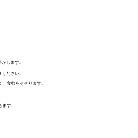
溶かします。
りください。
で、食欲をそそります。
きます。