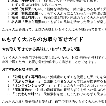
東京「沖縄料理○○」
: 都心にいながら沖縄の味が楽しめる。
もずく天ぷらは特に人気メニュー。
大阪「海鮮天ぷら○○」
: 新鮮な海産物と一緒に楽しめるもずく
京都「和風居酒屋○○」
: もずく天ぷらにこだわった一品料理が
福岡「郷土料理○○」
: 福岡の郷土料理と沖縄のもずく天ぷらが
名古屋「天ぷら割烹○○」
: もずくの風味を活かした天ぷらが楽
これらの店を訪れて、全国の美味しいもずく天ぷらを味わってみてく
6.もずく天ぷらのお取り寄せガイド
★お取り寄せできる美味しいもずく天ぷら5選
もずく天ぷらを自宅で手軽に楽しみたいなら、お取り寄せが便利です
冷凍で届くため、必要な分だけ解凍して揚げることができます。
おすすめのお取り寄せ先:
「沖縄もずく専門店○○」
: 沖縄産のもずくを使用した天ぷらを
「天ぷらの名店○○」
: 全国的に有名な天ぷら専門店が提供する
「オンラインショップ○○」
: もずく天ぷらと一緒に天つゆもセ
「産地直送○○」
: 沖縄の漁師直送の新鮮もずくを使った天ぷら
「こだわりの味○○」
: 天然素材を使ったこだわりのもずく天ぷ
これらのお取り寄せ商品を使えば、自宅で本格的なもずく天ぷらを楽