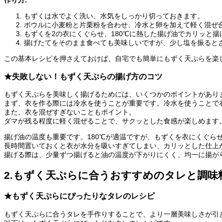
もずくは水でよく洗い、水気をしっかり切っておきます。
ボウルに小麦粉と片栗粉を合わせ、冷水と卵を加えて軽く混ぜ
もずくを2の衣にくぐらせ、180℃に熱した揚げ油でカリッと
揚げたてをそのまま食べても美味しいですが、少し塩を振ると
この基本レシピを押さえておけば、自宅でも簡単にもずく天ぷらを楽
★失敗しない！もずく天ぷらの揚げ方のコツ
もずく天ぷらを美味しく揚げるためには、いくつかのポイントがあり
まず、衣を作る際には冷水を使うことが重要です。冷水を使うことで
また、衣を混ぜすぎないこともポイント。
ダマが残る程度に軽く混ぜることで、サクッとした食感が楽しめます
揚げ油の温度も重要です。180℃が適温ですが、もずくを衣にくぐら
長時間置いておくと衣が水分を吸いすぎてしまい、カリッとした仕上
揚げる際は、少量ずつ揚げると油の温度が下がりにくく、均一に揚が
2.もずく天ぷらに合うおすすめのタレと調味
★もずく天ぷらにぴったりなタレのレシピ
もずく天ぷらに合うタレを手作りすることで、より一層美味しさが引