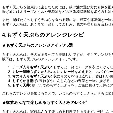
もずく天ぷらを健康的に楽しむためには、揚げ油の選び方にも気を配
揚げ油にはオリーブオイルや菜種油などの不飽和脂肪酸を多く含む油
また、揚げたてのもずく天ぷらを食べる際には、野菜や海藻類と一緒
もずく天ぷらは、あくまで一品として楽しみ、他の料理と組み合わせ
4.もずく天ぷらのアレンジレシピ
★もずく天ぷらのアレンジアイデア5選
もずく天ぷらは、そのまま食べても美味しいですが、少しアレンジを
以下は、もずく天ぷらのアレンジアイデアです。
チーズ入りもずく天ぷら:
もずくと一緒にチーズを衣にくぐらせ
カレー風味もずく天ぷら:
衣にカレー粉を加えると、スパイシー
青のり入りもずく天ぷら:
衣に青のりを混ぜ込むと、香ばしい風
もずくかき揚げ:
玉ねぎやにんじんなどの野菜と一緒に揚げるこ
もずく天丼:
揚げたてのもずく天ぷらを、ご飯に乗せて天丼にア
これらのアレンジを加えることで、いつものもずく天ぷらがさらに楽
★家族みんなで楽しめるもずく天ぷらのレシピ
もずく天ぷらは、家族みんなで楽しめる料理でもあります。例えば、