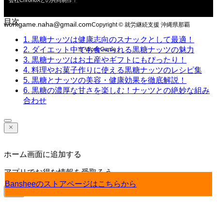
目次
workgame.naha@gmail.com
Copyright © 就労継続支援 沖縄県那覇
1. 黒糖ナッツは健康志向のスナックとして最適！
2. ダイエット中でも食べられる黒糖ナッツの魅力
市 Work Game
3. 黒糖ナッツはお土産やギフトにもぴったり！
4. 料理やお菓子作りに使える黒糖ナッツのレシピ集
5. 黒糖とナッツの美容・健康効果を徹底解説！
6. 黒糖の濃厚な甘さを楽しむ！ナッツとの絶妙な組み
合わせ
ホーム画面に追加する
アプリでお得な情報を受取ろう
Bansheeのストアページはこちらから
入手