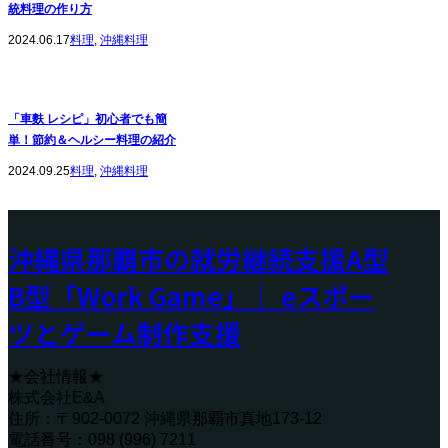
統料理の作り方
2024.06.17
料理
,
沖縄料理
「車麩 レシピ」初心者でも簡
単！節約＆ヘルシー料理の紹介
2024.09.25
料理
,
沖縄料理
沖縄県那覇市の就労継続支援A型
B型「Work Game」｜ eスポー
ツとゲーム制作支援
★会社情報★
株式会社E&A
住所：〒902-0072 沖縄県那覇市真地173-12
電話番号：098 (996) 7211