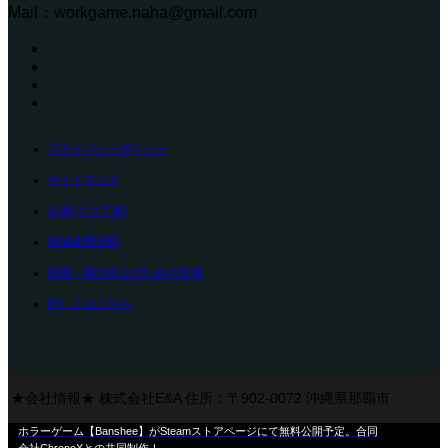
Mail：workgame.naha@gmail.com
プライバシーポリシー
サイトマップ
公表(スコア表)
地域連携活動
知識・能力向上のための支援
詳しくはこちら
★会社情報★ 株式会社E&A 住所：〒902-0072 沖縄県那覇市
ホラーゲーム【Banshee】がSteamストアページにて無料公開予定。合同
真地173-12 電話番号：098 (996) 7211 Mail：
会社ChronoXとの共同制作！