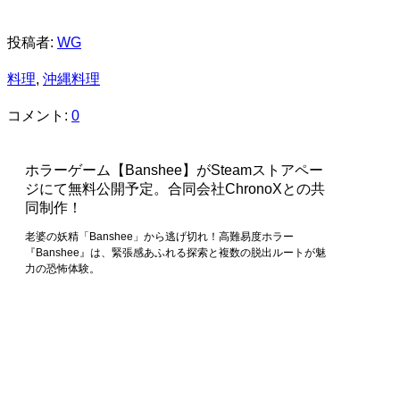
投稿者:
WG
料理
,
沖縄料理
コメント:
0
ホラーゲーム【Banshee】がSteamストアペー
ジにて無料公開予定。合同会社ChronoXとの共
同制作！
老婆の妖精「Banshee」から逃げ切れ！高難易度ホラー
『Banshee』は、緊張感あふれる探索と複数の脱出ルートが魅
力の恐怖体験。