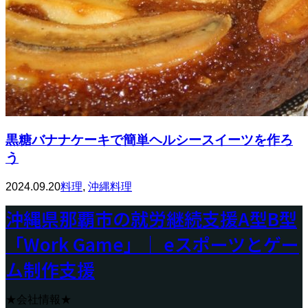
黒糖バナナケーキで簡単ヘルシースイーツを作ろ
う
2024.09.20
料理
,
沖縄料理
沖縄県那覇市の就労継続支援A型B型
「Work Game」｜ eスポーツとゲー
ム制作支援
★会社情報★