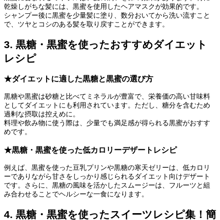
乾燥しがちな髪には、黒蜜を使用したヘアマスクが効果的です。
シャンプー後に黒蜜を少量髪に塗り、数分おいてから洗い流すこと
で、ツヤとコシのある髪を取り戻すことができます。
3. 黒糖・黒蜜を使ったおすすめダイエット
レシピ
★ダイエットに適した黒糖と黒蜜の選び方
黒糖や黒蜜は砂糖と比べてミネラルが豊富で、栄養価の高い甘味料
としてダイエットにも利用されています。ただし、糖分を含むため
過剰な摂取は控えめに。
料理や飲み物に使う際は、少量でも満足感が得られる黒蜜がおすす
めです。
★黒糖・黒蜜を使った低カロリーデザートレシピ
例えば、黒蜜を使った豆乳プリンや黒糖の寒天ゼリーは、低カロリ
ーでありながら甘さをしっかり感じられるダイエット向けデザート
です。さらに、黒糖の風味を活かしたスムージーは、フルーツと組
み合わせることでヘルシーな一食になります。
4. 黒糖・黒蜜を使ったスイーツレシピ集！簡