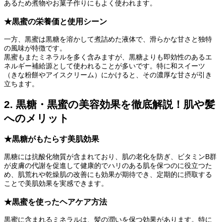
あるため煮物やお菓子作りにもよく使われます。
★黒蜜の栄養価と使用シーン
一方、黒蜜は黒糖を溶かして煮詰めた液体で、滑らかな甘さと独特
の風味が特徴です。
黒蜜もまたミネラルを多く含みますが、黒糖よりも即効性のあるエ
ネルギー補給源として使われることが多いです。特に和スイーツ
（きな粉餅やアイスクリーム）にかけると、その濃厚な甘さが引き
立ちます。
2. 黒糖・黒蜜の美容効果を徹底解説！肌や髪
へのメリット
★黒糖がもたらす美肌効果
黒糖には抗酸化物質が含まれており、肌の老化を防ぎ、ビタミンB群
が皮膚の代謝を促進して健康的でハリのある肌を保つのに役立つた
め、肌荒れや乾燥肌の改善にも効果が期待でき、定期的に摂取する
ことで美肌効果を実感できます。
★黒蜜を使ったヘアケア方法
黒蜜に含まれるミネラルは、髪の潤いを保つ効果があります。特に