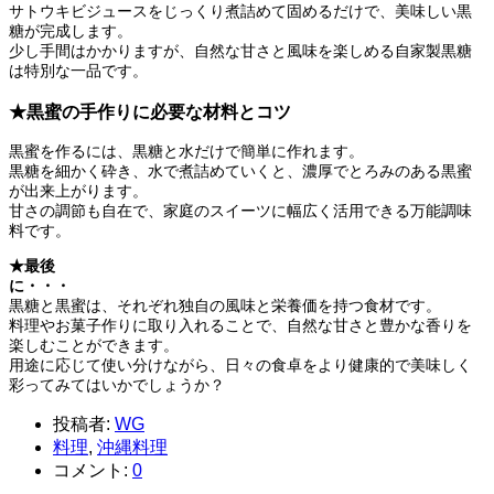
サトウキビジュースをじっくり煮詰めて固めるだけで、美味しい黒
糖が完成します。
少し手間はかかりますが、自然な甘さと風味を楽しめる自家製黒糖
は特別な一品です。
★黒蜜の手作りに必要な材料とコツ
黒蜜を作るには、黒糖と水だけで簡単に作れます。
黒糖を細かく砕き、水で煮詰めていくと、濃厚でとろみのある黒蜜
が出来上がります。
甘さの調節も自在で、家庭のスイーツに幅広く活用できる万能調味
料です。
★最後
に・・・
黒糖と黒蜜は、それぞれ独自の風味と栄養価を持つ食材です。
料理やお菓子作りに取り入れることで、自然な甘さと豊かな香りを
楽しむことができます。
用途に応じて使い分けながら、日々の食卓をより健康的で美味しく
彩ってみてはいかでしょうか？
投稿者:
WG
料理
,
沖縄料理
コメント:
0