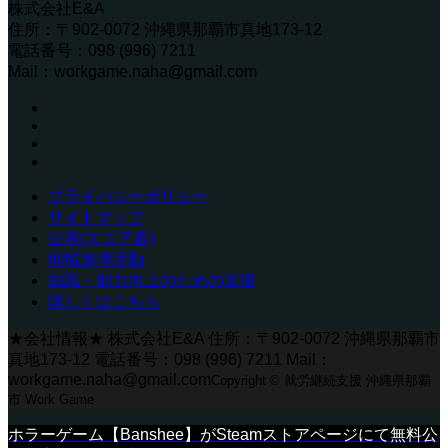
株式会社E&A
住所：〒902-0072 沖縄県那覇市真地173-12
電話番号：098 (996) 7211
Mail：workgame.naha@gmail.com
プライバシーポリシー
サイトマップ
公表(スコア表)
地域連携活動
知識・能力向上のための支援
詳しくはこちら
★会社情報★ 株式会社E&A 住所：〒902-0072 沖縄県那覇市
真地173-12 電話番号：098 (996) 7211 Mail：
workgame.naha@gmail.com
Copyright © 就労継続支援 沖縄県那覇
市 Work Game
ホラーゲーム【Banshee】がSteamストアページにて無料公