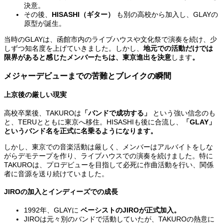
決意。
その後、
HISASHI（ギター）
も別の高校から加入し、GLAYの
原型が誕生。
当時のGLAYは、函館市内のライブハウスや文化祭で演奏を続け、少
しずつ知名度を上げていきました。しかし、
地元での活動だけでは
限界があると感じたメンバーたちは、東京進出を決意
します
。
メジャーデビューまでの苦難とブレイクの瞬間
上京後の厳しい現実
高校卒業後、TAKUROは
「バンドで成功する」
という強い信念のも
と、TERUとともに東京へ移住。HISASHIも後に合流し、
「GLAY」
というバンド名を正式に名乗るようになります。
しかし、東京での音楽活動は厳しく、メンバーはアルバイトをしな
がらデモテープを作り、ライブハウスでの演奏を続けました。特に
TAKUROは、プロデビューを目指して必死に作曲活動を行い、関係
者に音源を送り続けていました。
JIROの加入とインディーズでの成長
1992年、GLAYに
ベーシストのJIROが正式加入。
JIROは元々別のバンドで活動していたが、TAKUROの熱意に