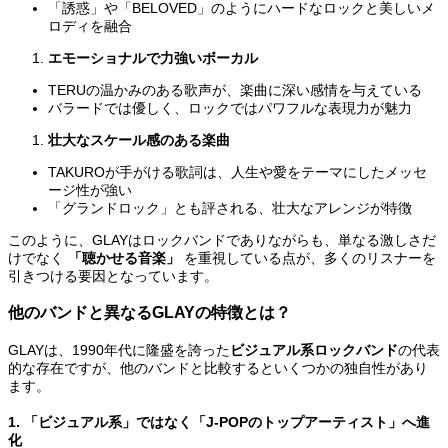
「誘惑」や「BELOVED」のようにハードなロックと美しいメ
ロディを融合
エモーショナルで力強いボーカル
TERUの温かみのある歌声が、楽曲に深い感情を与えている
バラードでは優しく、ロックではパワフルな表現力が魅力
壮大なスケール感のある楽曲
TAKUROが手がける歌詞は、人生や愛をテーマにしたメッセ
ージ性が強い
「グランドロック」とも評される、壮大なアレンジが特徴
このように、GLAYはロックバンドでありながらも、単なる激しさだ
けでなく
「聴かせる音楽」
を重視している点が、多くのリスナーを
引きつける要因となっています。
他のバンドと異なるGLAYの特徴とは？
GLAYは、1990年代に隆盛を誇った
ビジュアル系ロックバンド
の代表
的な存在ですが、他のバンドと比較するといくつかの独自性があり
ます。
1. 「ビジュアル系」ではなく「J-POPのトップアーティスト」へ進
化