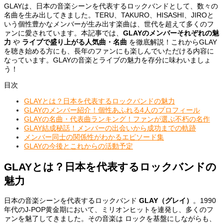
GLAYは、日本の音楽シーンを代表するロックバンドとして、数々の
名曲を生み出してきました。TERU、TAKURO、HISASHI、JIROと
いう個性豊かなメンバーが生み出す楽曲は、世代を超えて多くのフ
ァンに愛されています。本記事では、
GLAYのメンバーそれぞれの魅
力
や
ライブで盛り上がる人気曲・名曲
を徹底解説！これからGLAY
を聴き始める方にも、長年のファンにも楽しんでいただける内容に
なっています。GLAYの音楽とライブの魅力を存分に味わいましょ
う！
目次
GLAYとは？日本を代表するロックバンドの魅力
GLAYのメンバー紹介！個性あふれる4人のプロフィール
GLAYの名曲・代表曲ランキング！ファンが選ぶ不朽の名作
GLAY結成秘話！メンバーの出会いから成功までの軌跡
メンバー同士の関係性がわかるエピソード集
GLAYの今後とこれからの活動予定
GLAYとは？日本を代表するロックバンドの
魅力
日本の音楽シーンを代表するロックバンド
GLAY（グレイ）
。1990
年代のJ-POP黄金期において、ミリオンヒットを連発し、多くのフ
ァンを魅了してきました。その音楽は ロックを基盤にしながらも、