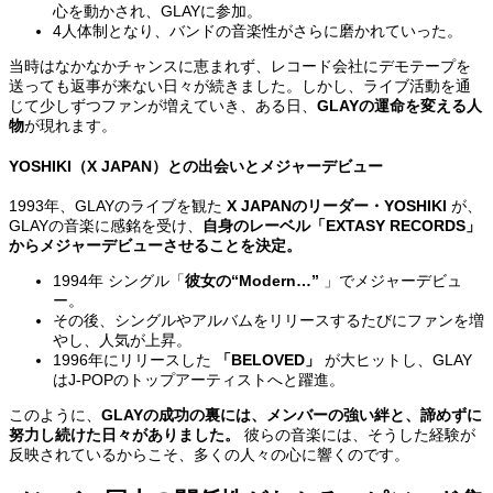
心を動かされ、GLAYに参加。
4人体制となり、バンドの音楽性がさらに磨かれていった。
当時はなかなかチャンスに恵まれず、レコード会社にデモテープを
送っても返事が来ない日々が続きました。しかし、ライブ活動を通
じて少しずつファンが増えていき、ある日、
GLAYの運命を変える人
物
が現れます。
YOSHIKI（X JAPAN）との出会いとメジャーデビュー
1993年、GLAYのライブを観た
X JAPANのリーダー・YOSHIKI
が、
GLAYの音楽に感銘を受け、
自身のレーベル「EXTASY RECORDS」
からメジャーデビューさせることを決定。
1994年 シングル「
彼女の“Modern…”
」でメジャーデビュ
ー。
その後、シングルやアルバムをリリースするたびにファンを増
やし、人気が上昇。
1996年にリリースした
「BELOVED」
が大ヒットし、GLAY
はJ-POPのトップアーティストへと躍進。
このように、
GLAYの成功の裏には、メンバーの強い絆と、諦めずに
努力し続けた日々がありました。
彼らの音楽には、そうした経験が
反映されているからこそ、多くの人々の心に響くのです。