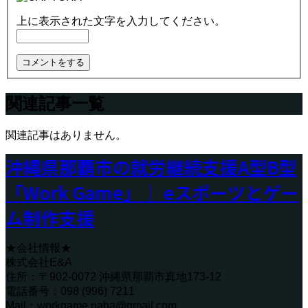
上に表示された文字を入力してください。
関連記事一覧
関連記事はありません。
沖縄県那覇市の就労継続支援A型B型
「Work Game」｜ eスポーツとゲー
ム制作支援
★会社情報★
株式会社E&A
住所：〒902-0072 沖縄県那覇市真地173-12
電話番号：098 (996) 7211
Mail：workgame.naha@gmail.com