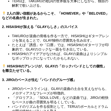
TERUは、TAKUROの歌詞の世界観を大事にしながら、独自の
解釈で歌い上げる。
2人の深い信頼があるからこそ、「HOWEVER」や「BELOVED」
などの名曲が生まれた。
2. HISASHIが加える「GLAYらしさ」のスパイス
TAKUROが楽曲の骨格を作る一方で、HISASHIはギターアレン
ジを加えることで、GLAY独特の雰囲気を生み出す。
たとえば「誘惑」や「口唇」では、HISASHIのギターリフが印
象的で、GLAYのロックな一面を引き出している。
HISASHIのアイデアがなければ、GLAYの楽曲はよりシンプル
なポップロックになっていたかもしれない。
HISASHIのアレンジが、GLAYの「ロックバンドとしての個性」
を際立たせている。
3. JIROのベースが生む「バンドのグルーヴ感」
JIROのベースラインは、GLAYの楽曲の土台を支えながらも、
メロディアスなフレーズが特徴的。
「グロリアス」「SOUL LOVE」などの楽曲では、JIROの軽快
なベースが曲の雰囲気を明るくしている。
バンドのリズムを作る役割として、TERUのボーカルとドラム