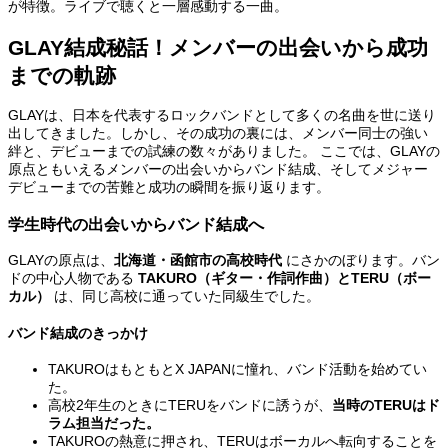
が特徴。ライブで聴くと一層感動する一曲。
GLAY結成秘話！メンバーの出会いから成功
までの軌跡
GLAYは、日本を代表するロックバンドとして多くの名曲を世に送り
出してきました。しかし、その成功の裏には、メンバー同士の強い
絆と、デビューまでの試練の数々がありました。 ここでは、GLAYの
原点ともいえるメンバーの出会いからバンド結成、そしてメジャー
デビューまでの苦難と成功の瞬間を振り返ります。
学生時代の出会いからバンド結成へ
GLAYの原点は、
北海道・函館市の高校時代
にさかのぼります。バン
ドの中心人物である
TAKURO（ギター・作詞作曲）とTERU（ボー
カル）
は、同じ高校に通っていた同級生でした。
バンド結成のきっかけ
TAKUROはもともとX JAPANに憧れ、バンド活動を始めてい
た。
高校2年生のときにTERUをバンドに誘うが、
当時のTERUはド
ラム担当だった。
TAKUROの熱意に押され、TERUはボーカルへ転向することを