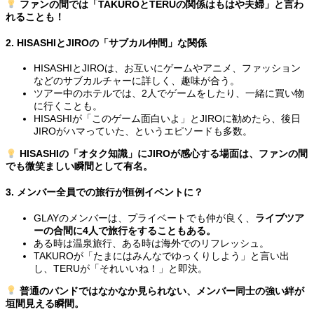
ファンの間では「TAKUROとTERUの関係はもはや夫婦」と言わ
れることも！
2. HISASHIとJIROの「サブカル仲間」な関係
HISASHIとJIROは、お互いにゲームやアニメ、ファッション
などのサブカルチャーに詳しく、趣味が合う。
ツアー中のホテルでは、2人でゲームをしたり、一緒に買い物
に行くことも。
HISASHIが「このゲーム面白いよ」とJIROに勧めたら、後日
JIROがハマっていた、というエピソードも多数。
HISASHIの「オタク知識」にJIROが感心する場面は、ファンの間
でも微笑ましい瞬間として有名。
3. メンバー全員での旅行が恒例イベントに？
GLAYのメンバーは、プライベートでも仲が良く、
ライブツア
ーの合間に4人で旅行をすることもある。
ある時は温泉旅行、ある時は海外でのリフレッシュ。
TAKUROが「たまにはみんなでゆっくりしよう」と言い出
し、TERUが「それいいね！」と即決。
普通のバンドではなかなか見られない、メンバー同士の強い絆が
垣間見える瞬間。