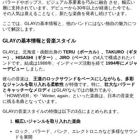
バラードやポップス、ビジュアル系要素を巧みに融合 させ、幅広い
層に支持されています。デビューから30年以上が経過した今でも、
その人気は衰えることなく、新たな楽曲を発表し続けています。
ここでは、GLAYの基本情報と、他のバンドにはない独自の魅力につ
いて解説します。
GLAYの基本情報と音楽スタイル
GLAYは、北海道・函館出身の
TERU（ボーカル）、TAKURO（ギタ
ー）、HISASHI（ギター）、JIRO（ベース）
の4人で構成されたバ
ンドです。結成は1988年、インディーズ活動を経て
1994年にメジャ
ーデビュー
しました。
彼らの音楽は、
王道のロックサウンドをベースにしながらも、多彩
なジャンルを取り入れる柔軟性
が特徴です。特に、
壮大なバラード
とキャッチーなメロディ
はGLAYならではの魅力であり、
「HOWEVER」や「Winter, again」といった楽曲は、日本の音楽史
に残る名曲となっています。
GLAYの音楽スタイルの特徴は以下の3点にまとめられます。
幅広いジャンルを取り入れた楽曲
ロック、バラード、パンク、エレクトロニカなど多様なサウン
ドを展開