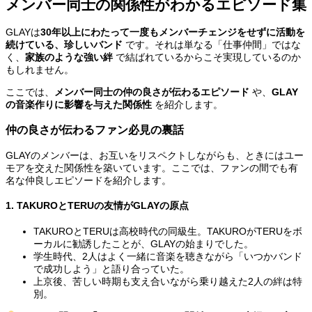
メンバー同士の関係性がわかるエピソード集
GLAYは
30年以上にわたって一度もメンバーチェンジをせずに活動を
続けている、珍しいバンド
です。それは単なる「仕事仲間」ではな
く、
家族のような強い絆
で結ばれているからこそ実現しているのか
もしれません。
ここでは、
メンバー同士の仲の良さが伝わるエピソード
や、
GLAY
の音楽作りに影響を与えた関係性
を紹介します。
仲の良さが伝わるファン必見の裏話
GLAYのメンバーは、お互いをリスペクトしながらも、ときにはユー
モアを交えた関係性を築いています。ここでは、ファンの間でも有
名な仲良しエピソードを紹介します。
1. TAKUROとTERUの友情がGLAYの原点
TAKUROとTERUは高校時代の同級生。TAKUROがTERUをボ
ーカルに勧誘したことが、GLAYの始まりでした。
学生時代、2人はよく一緒に音楽を聴きながら「いつかバンド
で成功しよう」と語り合っていた。
上京後、苦しい時期も支え合いながら乗り越えた2人の絆は特
別。