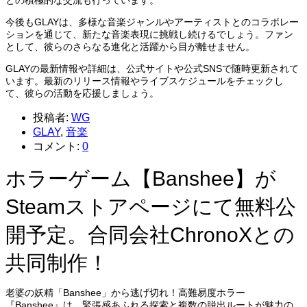
との積極的な交流も行っています。
今後もGLAYは、多様な音楽ジャンルやアーティストとのコラボレー
ションを通じて、新たな音楽表現に挑戦し続けるでしょう。ファン
として、彼らのさらなる進化と活躍から目が離せません。
GLAYの最新情報や詳細は、公式サイトや公式SNSで随時更新されて
います。最新のリリース情報やライブスケジュールをチェックし
て、彼らの活動を応援しましょう。
投稿者:
WG
GLAY
,
音楽
コメント:
0
ホラーゲーム【Banshee】が
Steamストアページにて無料公
開予定。合同会社ChronoXとの
共同制作！
老婆の妖精「Banshee」から逃げ切れ！高難易度ホラー
『Banshee』は、緊張感あふれる探索と複数の脱出ルートが魅力の