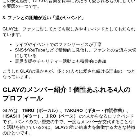
この安定感が、GLAYの音楽を長年にわたって愛されるものにしてい
る要因の一つです。
3. ファンとの距離が近い「温かいバンド」
GLAYは、ファンに対してとても親しみやすいバンドとしても知られ
ています。
ライブやイベントでのファンサービスが丁寧
SNSやYouTubeなどで積極的に発信し、ファンとの交流を大切
にしている
震災支援やチャリティー活動にも積極的に参加
こうしたGLAYの温かさが、多くの人々に愛され続ける理由の一つと
なっています。
GLAYのメンバー紹介！個性あふれる4人の
プロフィール
GLAYは、
TERU（ボーカル）、TAKURO（ギター・作詞作曲）、
HISASHI（ギター）、JIRO（ベース）
の4人からなるロックバンド
です。バンドの長い歴史の中で、一度もメンバーが交代することな
く活動を続けているのは、GLAYの強い結束力を象徴する大きな特徴
のひとつです。