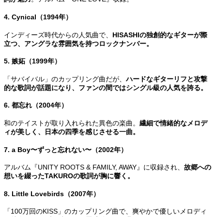
4. Cynical（1994年）
インディーズ時代からの人気曲で、
HISASHIの独創的なギターが際
立つ、アングラな雰囲気を持つロックナンバー。
5. 嫉妬（1999年）
「サバイバル」のカップリング曲だが、
ハードなギターリフと攻撃
的な歌詞が話題になり、ファンの間ではシングル級の人気を誇る。
6. 都忘れ（2004年）
和のテイストが取り入れられた異色の楽曲。
繊細で情緒的なメロデ
ィが美しく、日本の四季を感じさせる一曲。
7. a Boy〜ずっと忘れない〜（2002年）
アルバム『UNITY ROOTS & FAMILY, AWAY』に収録され、
故郷への
想いを綴ったTAKUROの歌詞が胸に響く。
8. Little Lovebirds（2007年）
「100万回のKISS」のカップリング曲で、爽やかで優しいメロディ