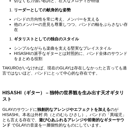
切なくも力強い歌詞と、壮大なメロディが特徴
リーダーとしての献身的な姿勢
バンドの方向性を常に考え、メンバーを支える
他のメンバーの意見も尊重しつつ、バンドの軸をぶらさない存
在
ギタリストとしての独自のスタイル
シンプルながらも楽曲を支える堅実なプレイスタイル
HISASHIの派手なギターとは対照的に、バンド全体のサウンド
をまとめる役割
TAKUROがいなければ、現在のGLAYは存在しなかったと言っても過
言ではないほど、バンドにとって中心的な存在です。
HISASHI
（ギター） – 独特の世界観を生み出す天才ギタリ
スト
GLAYのサウンドに
独創的なアレンジやエフェクトを加える
のが
HISASHI。本名は外村 尚（とのむら ひさし）。バンドの「異端児」
とも言える存在で、
遊び心あふれるアレンジや前衛的なギターサウ
ンド
でGLAYの音楽を一層個性的なものにしています。