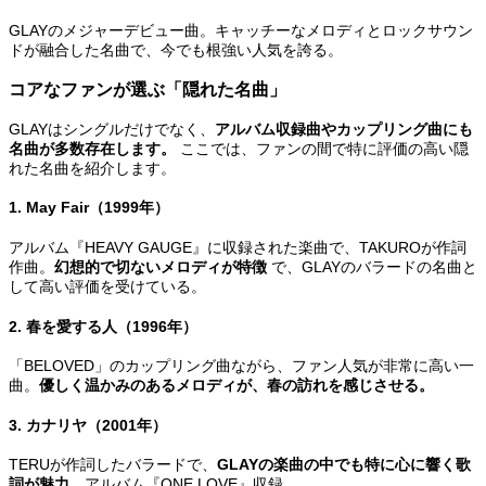
GLAYのメジャーデビュー曲。キャッチーなメロディとロックサウン
ドが融合した名曲で、今でも根強い人気を誇る。
コアなファンが選ぶ「隠れた名曲」
GLAYはシングルだけでなく、
アルバム収録曲やカップリング曲にも
名曲が多数存在します。
ここでは、ファンの間で特に評価の高い隠
れた名曲を紹介します。
1. May Fair（1999年）
アルバム『HEAVY GAUGE』に収録された楽曲で、TAKUROが作詞
作曲。
幻想的で切ないメロディが特徴
で、GLAYのバラードの名曲と
して高い評価を受けている。
2. 春を愛する人（1996年）
「BELOVED」のカップリング曲ながら、ファン人気が非常に高い一
曲。
優しく温かみのあるメロディが、春の訪れを感じさせる。
3. カナリヤ（2001年）
TERUが作詞したバラードで、
GLAYの楽曲の中でも特に心に響く歌
詞が魅力
。アルバム『ONE LOVE』収録。