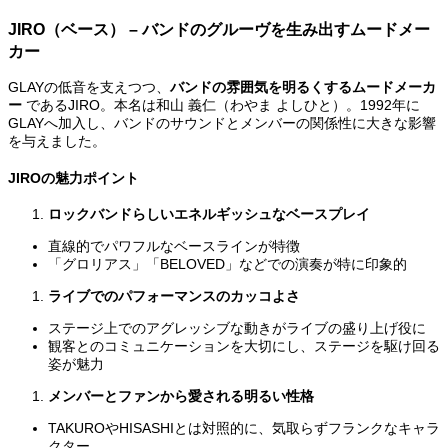
JIRO
（ベース） – バンドのグルーヴを生み出すムードメー
カー
GLAYの低音を支えつつ、
バンドの雰囲気を明るくするムードメーカ
ー
であるJIRO。本名は和山 義仁（わやま よしひと）。1992年に
GLAYへ加入し、バンドのサウンドとメンバーの関係性に大きな影響
を与えました。
JIROの魅力ポイント
ロックバンドらしいエネルギッシュなベースプレイ
直線的でパワフルなベースラインが特徴
「グロリアス」「BELOVED」などでの演奏が特に印象的
ライブでのパフォーマンスのカッコよさ
ステージ上でのアグレッシブな動きがライブの盛り上げ役に
観客とのコミュニケーションを大切にし、ステージを駆け回る
姿が魅力
メンバーとファンから愛される明るい性格
TAKUROやHISASHIとは対照的に、気取らずフランクなキャラ
クター