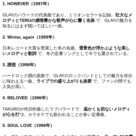
1. HOWEVER（1997年）
GLAYのバラードの代表曲であり、ミリオンセラーを記録。
壮大なメ
ロディとTERUの感情豊かな歌声が心に響く名曲
で、GLAYの魅力を
知るにはまず聴いてほしい一曲。
2. Winter, again（1999年）
日本レコード大賞を受賞した冬の名曲。
雪景色が浮かぶような美し
いメロディと歌詞
で、冬の定番ソングとして今でも愛されている。
3. 誘惑（1998年）
ハードロック調の楽曲で、GLAYのロックバンドとしての魅力を存分
に味わえる一曲。
ライブでの盛り上がりも抜群
で、ファンの間でも
人気が高い。
4. BELOVED（1996年）
TAKUROが作詞作曲したラブバラードで、
温かくも切ないメロディ
が心を打つ
。カラオケでも歌われることが多い定番曲。
5. SOUL LOVE（1998年）