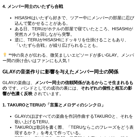
4. メンバー同士のいたずら合戦
HISASHIはいたずら好きで、ツアー中にメンバーの部屋に忍び
込んで驚かせることがある。
ある日、TERUがホテルの部屋で寝ていたところ、HISASHIが
突然カメラを回しながら突撃。
逆に、TERUがHISASHIにドッキリを仕掛けることもあり、
「いたずら合戦」が繰り広げられることも。
**仲の良さが伝わる、微笑ましいエピソードが多いGLAY。メンバ
ー間の掛け合いはファンにも人気！
GLAYの音楽作りに影響を与えたメンバー同士の関係
GLAYの楽曲は、
メンバー同士の信頼関係があるからこそ生まれるも
の
です。バンドとしての成功の裏には、
それぞれの個性と相互の影
響が色濃く反映
されています。
1. TAKUROとTERUの「言葉とメロディのシンクロ」
GLAYのほぼすべての楽曲を作詞作曲するTAKUROと、それを
歌い上げるTERU。
TAKUROは歌詞を書く際、「TERUならこのフレーズをどう表
現するか？」を考えて作っている。