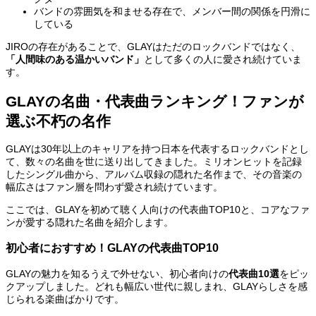
バンドの雰囲気を和ませる存在で、メンバー間の関係を円滑に
している
JIROの存在があることで、GLAYはただのロックバンドではなく、
「人間味のある温かいバンド」
として多くの人に愛され続けていま
す。
GLAYの名曲・代表曲ランキング！ファンが
選ぶ不朽の名作
GLAYは30年以上のキャリアを持つ日本を代表するロックバンドとし
て、数々の名曲を世に送り出してきました。ミリオンヒットを記録
したシングル曲から、アルバム収録の隠れた名作まで、その音楽の
幅広さはファン層を問わず愛され続けています。
ここでは、GLAYを初めて聴く人向けの代表曲TOP10と、コアなファ
ンが愛する隠れた名曲を紹介します。
初心者におすすめ！GLAYの代表曲TOP10
GLAYの魅力を知るうえで外せない、初心者向けの
代表曲10選
をピッ
クアップしました。どれも幅広い世代に親しまれ、GLAYらしさを感
じられる楽曲ばかりです。