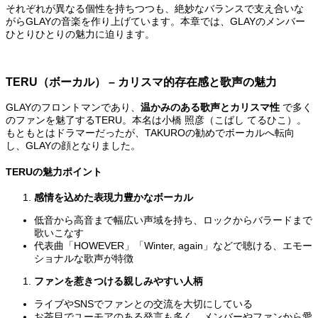
それぞれが異なる個性を持ちつつも、絶妙なバランスで支え合いな
がらGLAYの音楽を作り上げています。本章では、GLAYのメンバー
ひとりひとりの魅力に迫ります。
TERU
（ボーカル） – カリスマ的存在感と歌声の魅力
GLAYのフロントマンであり、
温かみのある歌声とカリスマ性
で多く
のファンを魅了するTERU。本名は小橋 照彦（こばし てるひこ）。
もともとはドラマーだったが、TAKUROの勧めでボーカルへ転向
し、GLAYの顔となりました。
TERUの魅力ポイント
感情を込めた表現力豊かなボーカル
低音から高音まで幅広い声域を持ち、ロックからバラードまで
歌いこなす
代表曲「HOWEVER」「Winter, again」などで聴ける、エモー
ショナルな歌声が特徴
ファンを惹きつける親しみやすい人柄
ライブやSNSでファンとの交流を大切にしている
お茶目でユーモアのある発言も多く、メンバーやファンから愛