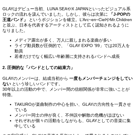
GLAYはデビュー当初、LUNA SEAやX JAPANといったビジュアル系
ロックの流れを汲んでいました。しかし、彼らは次第に
「J-POPの
王道バンド」
というポジションを確立。L’Arc~en~CielやMr.Children
と並ぶ、日本を代表するアーティストとして広く認知されるように
なりました。
メディア露出が多く、万人に親しまれる楽曲が多い
ライブ動員数が圧倒的で、「GLAY EXPO ’99」では20万人を
動員
若者だけでなく幅広い年齢層に支持されるバンドへ成長
2. 圧倒的な「バンドとしての結束力」
GLAYのメンバーは、結成当初から
一度もメンバーチェンジをしてい
ない
という珍しいバンドです。
30年以上の活動の中で、メンバー間の信頼関係が非常に強いことが
特徴。
TAKUROが楽曲制作の中心を担い、GLAYの方向性を一貫させ
ている
メンバー同士の仲が良く、不仲説や解散の危機がほぼない
それぞれが個々の活動をしながらも、GLAYとしての音楽に集
中している