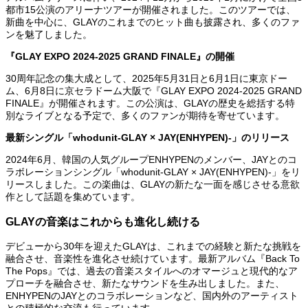
都市15公演のアリーナツアーが開催されました。このツアーでは、
新曲を中心に、GLAYのこれまでのヒット曲も披露され、多くのファ
ンを魅了しました。
『GLAY EXPO 2024-2025 GRAND FINALE』の開催
30周年記念の集大成として、2025年5月31日と6月1日に東京ドー
ム、6月8日に京セラドーム大阪で『GLAY EXPO 2024-2025 GRAND
FINALE』が開催されます。この公演は、GLAYの歴史を総括する特
別なライブとなる予定で、多くのファンが期待を寄せています。
最新シングル「whodunit-GLAY × JAY(ENHYPEN)-」のリリース
2024年6月、韓国の人気グループENHYPENのメンバー、JAYとのコ
ラボレーションシングル「whodunit-GLAY × JAY(ENHYPEN)-」をリ
リースしました。この楽曲は、GLAYの新たな一面を感じさせる意欲
作として話題を集めています。
GLAYの音楽はこれからも進化し続ける
デビューから30年を迎えたGLAYは、これまでの経験と新たな挑戦を
融合させ、音楽性を進化させ続けています。最新アルバム『Back To
The Pops』では、過去の音楽スタイルへのオマージュと現代的なア
プローチを融合させ、新たなサウンドを生み出しました。また、
ENHYPENのJAYとのコラボレーションなど、国内外のアーティスト