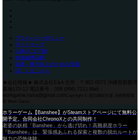
プライバシーポリシー
サイトマップ
公表(スコア表)
地域連携活動
知識・能力向上のための支援
詳しくはこちら
★会社情報★ 株式会社E&A 住所：〒902-0072 沖縄県那覇市
真地173-12 電話番号：098 (996) 7211 Mail：
workgame.naha@gmail.com
Copyright © 就労継続支援 沖縄県那覇
市 Work Game
ホラーゲーム【Banshee】がSteamストアページにて無料公
開予定。合同会社ChronoXとの共同制作！
老婆の妖精「Banshee」から逃げ切れ！高難易度ホラー
『Banshee』は、緊張感あふれる探索と複数の脱出ルートが
魅力の恐怖体験。